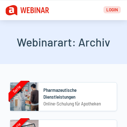
Zum
LOGIN
Inhalt
springen
Webinarart:
Archiv
Serie
Serie
Pharmazeutische
Dienstleistungen
Online-Schulung für Apotheken
Serie
Serie