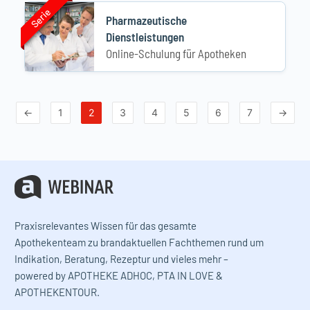
Serie
Serie
Pharmazeutische
Dienstleistungen
Online-Schulung für Apotheken
←
1
2
3
4
5
6
7
→
Praxisrelevantes Wissen für das gesamte
Apothekenteam zu brandaktuellen Fachthemen rund um
Indikation, Beratung, Rezeptur und vieles mehr –
powered by APOTHEKE ADHOC, PTA IN LOVE &
APOTHEKENTOUR.