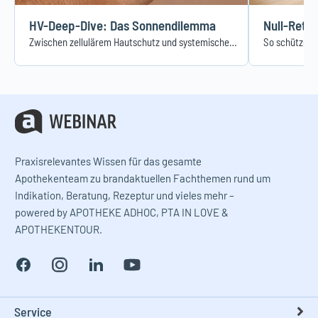
HV-Deep-Dive: Das Sonnendilemma
Zwischen zellulärem Hautschutz und systemischem Nutzen
So schützen 
Praxisrelevantes Wissen für das gesamte
Apothekenteam zu brandaktuellen Fachthemen rund um
Indikation, Beratung, Rezeptur und vieles mehr –
powered by APOTHEKE ADHOC, PTA IN LOVE &
APOTHEKENTOUR.
Service