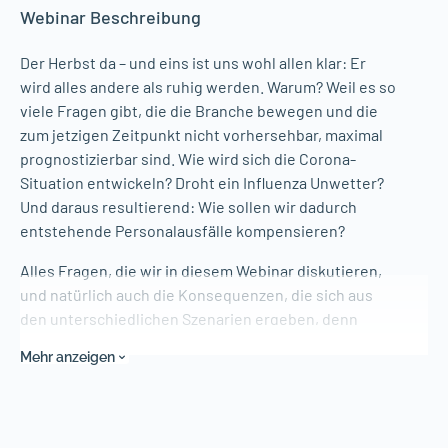
Webinar Beschreibung
Der Herbst da – und eins ist uns wohl allen klar: Er
wird alles andere als ruhig werden. Warum? Weil es so
viele Fragen gibt, die die Branche bewegen und die
zum jetzigen Zeitpunkt nicht vorhersehbar, maximal
prognostizierbar sind. Wie wird sich die Corona-
Situation entwickeln? Droht ein Influenza Unwetter?
Und daraus resultierend: Wie sollen wir dadurch
entstehende Personalausfälle kompensieren?
Alles Fragen, die wir in diesem Webinar diskutieren,
und natürlich auch die Konsequenzen, die sich aus
den unterschiedlichen Szenarien ergeben, denn
genau JETZT müssen wohl richtungsweisende
Mehr anzeigen
Entscheidungen in den Apotheken getroffen werden:
Zum Beispiel ob weiter getestet werden soll, ob
Impfen eine Option sein kann und wie sich die Vor-Ort-
Apotheke aufstellt um dem wilden Herbst gut