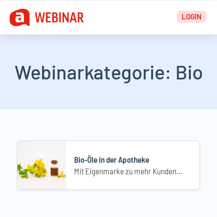
Zum
LOGIN
Inhalt
springen
Webinarkategorie:
Bio
Bio-Öle in der Apotheke
Mit Eigenmarke zu mehr Kundenbindung