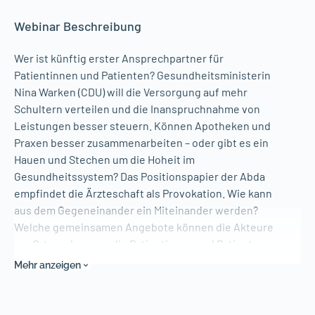
Webinar Beschreibung
Wer ist künftig erster Ansprechpartner für
Patientinnen und Patienten? Gesundheitsministerin
Nina Warken (CDU) will die Versorgung auf mehr
Schultern verteilen und die Inanspruchnahme von
Leistungen besser steuern. Können Apotheken und
Praxen besser zusammenarbeiten – oder gibt es ein
Hauen und Stechen um die Hoheit im
Gesundheitssystem? Das Positionspapier der Abda
empfindet die Ärzteschaft als Provokation. Wie kann
aus dem Gegeneinander ein Miteinander werden?
Welche gemeinsamen Angebote können die Akteure
vor Ort machen, um die Patientinnen und Patienten
besser zu versorgen und Plattformen und Konzerne
Mehr anzeigen
auf Abstand zu halten?
Eine schonungslose Bestandsaufnahme und einen