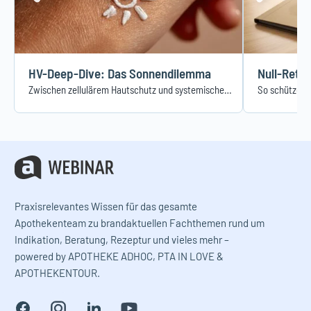
HV-Deep-Dive: Das Sonnendilemma
Zwischen zellulärem Hautschutz und systemischem Nutzen
So schützen 
Praxisrelevantes Wissen für das gesamte
Apothekenteam zu brandaktuellen Fachthemen rund um
Indikation, Beratung, Rezeptur und vieles mehr –
powered by APOTHEKE ADHOC, PTA IN LOVE &
APOTHEKENTOUR.