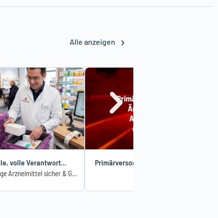
Alle anzeigen
Letzte Meile, volle Verantwortung
Primärversorgung: Ärzte gegen Apotheker?
Kühlpflichtige Arzneimittel sicher & GDP-konform ausliefern