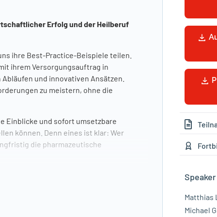
schaftlicher Erfolg und der Heilberuf
A
ns ihre Best-Practice-Beispiele teilen.
t mit ihrem Versorgungsauftrag in
n Abläufen und innovativen Ansätzen.
P
forderungen zu meistern, ohne die
e Einblicke und sofort umsetzbare
Teil
llen können. Denn eines ist klar: Wer
angfristig die pharmazeutische
Fortb
ele
Speaker
Matthias
em Versorgungsauftrag
Michael G