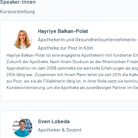
Speaker:innen
Clevere Nischenstrategien und optimierte Abläufe
Kurzvorstellung
Innovative Ansätze zur Bewältigung betriebswirtschaftlich
Hayriye Balkan-Polat
Finanzexperten bieten umsetzbare Tipps zur wirtschaftlich
Apothekerin und Gesundheitsunternehmerin 
Melden Sie sich jetzt an und machen Sie Wirtschaftlichkeit zur 
Apotheke zur Post in Köln
Hayriye Balkan-Polat ist eine engagierte Apothekerin mit fundierter Er
Zukunft der Apotheke. Nach ihrem Studium an der Rheinischen Fried
Approbation im Jahr 2008 sammelte sie wertvolle Erfahrungen als ange
2014 tätig war. Zusammen mit ihrem Mann leitet sie seit 2014 die Kal
zur Post, wo sie als Filialleiterin tätig ist. In ihrer Rolle setzt sie kont
Kundenorientierung, um die Apotheke als zuverlässigen Partner im G
Sven Lobeda
Apotheker & Dozent