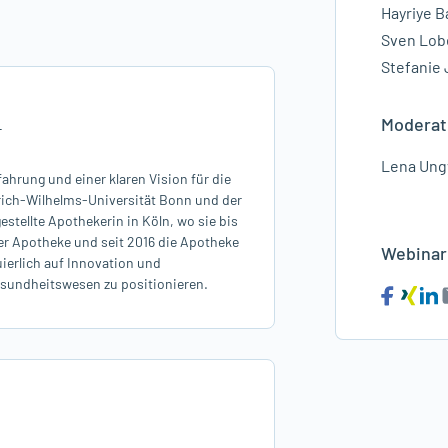
Hayriye B
Sven Lob
er Herausforderungen
Stefanie
en Optimierung
Moderat
-
Stärke Ihrer Apotheke!
Lena Ung
fahrung und einer klaren Vision für die
rich-Wilhelms-Universität Bonn und der
stellte Apothekerin in Köln, wo sie bis
ker Apotheke und seit 2016 die Apotheke
Webinar 
inuierlich auf Innovation und
esundheitswesen zu positionieren.