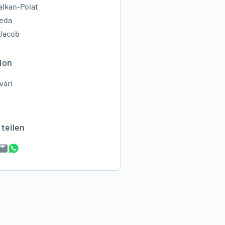
alkan-Polat
eda
 Jacob
ion
vári
teilen