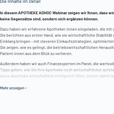
Die Inhalte im Detail
In diesem APOTHEKE ADHOC Webinar zeigen wir Ihnen, dass wirt
keine Gegensätze sind, sondern sich ergänzen können.
Dazu haben wir erfahrene Apotheker:innen eingeladen, die mit u
Sie berichten aus erster Hand, wie sie wirtschaftliche Stabilitä
Einklang bringen – mit cleveren Einkaufsstrategien, optimierte
Sie zeigen, wie es gelingt, die betriebswirtschaftlichen Heraus
Patient:innen aus dem Blick zu verlieren.
Außerdem haben wir auch Finanzexperten im Panel, die wertvoll
Tipps geben, wie Sie Ihre Apotheke noch wirtschaftlicher aufste
seine Apotheke wirtschaftlich erfolgreich führt, sichert damit l
Versorgung – und genau das ist unser gemeinsames Ziel.
Mehr anzeigen
Erfahrene Apotheker:innen teilen ihre Best-Practice-Beispi
Tipps für mehr wirtschaftliche Stabilität im Einklang mit d