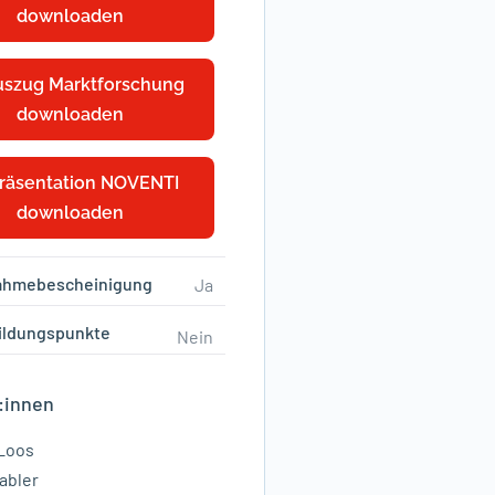
downloaden
uszug Marktforschung
downloaden
räsentation NOVENTI
downloaden
nahmebescheinigung
Ja
ildungspunkte
Nein
:innen
 Loos
abler